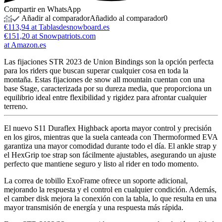
Compartir en WhatsApp
Añadir al comparador
Añadido al comparador
0
€113,94 at Tablasdesnowboard.es
€151,20 at Snowpatriots.com
at Amazon.es
Las fijaciones STR 2023 de Union Bindings son la opción perfecta
para los riders que buscan superar cualquier cosa en toda la
montaña. Estas fijaciones de snow all mountain cuentan con una
base Stage, caracterizada por su dureza media, que proporciona un
equilibrio ideal entre flexibilidad y rigidez para afrontar cualquier
terreno.
El nuevo S11 Duraflex Highback aporta mayor control y precisión
en los giros, mientras que la suela canteada con Thermoformed EVA
garantiza una mayor comodidad durante todo el día. El ankle strap y
el HexGrip toe strap son fácilmente ajustables, asegurando un ajuste
perfecto que mantiene seguro y listo al rider en todo momento.
La correa de tobillo ExoFrame ofrece un soporte adicional,
mejorando la respuesta y el control en cualquier condición. Además,
el camber disk mejora la conexión con la tabla, lo que resulta en una
mayor transmisión de energía y una respuesta más rápida.