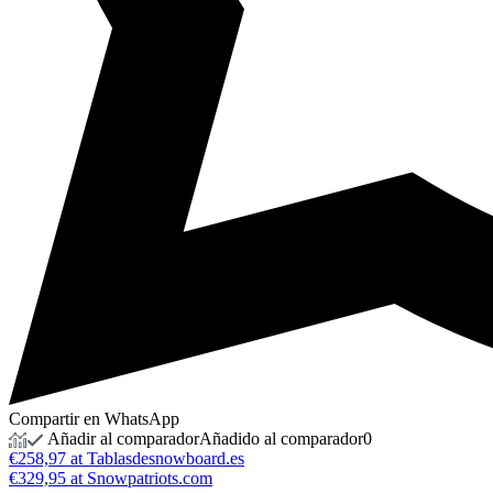
Compartir en WhatsApp
Añadir al comparador
Añadido al comparador
0
€258,97 at Tablasdesnowboard.es
€329,95 at Snowpatriots.com