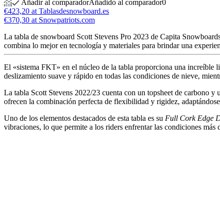
Añadir al comparador
Añadido al comparador
0
€423,20 at Tablasdesnowboard.es
€370,30 at Snowpatriots.com
La tabla de snowboard Scott Stevens Pro 2023 de Capita Snowboards es
combina lo mejor en tecnología y materiales para brindar una experien
El «sistema FKT» en el núcleo de la tabla proporciona una increíble li
deslizamiento suave y rápido en todas las condiciones de nieve, mientra
La tabla Scott Stevens 2022/23 cuenta con un topsheet de carbono y u
ofrecen la combinación perfecta de flexibilidad y rigidez, adaptándose
Uno de los elementos destacados de esta tabla es su
Full Cork Edge 
vibraciones, lo que permite a los riders enfrentar las condiciones más d