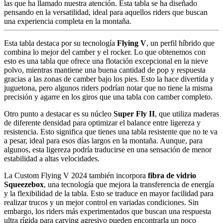
las que ha llamado nuestra atención. Esta tabla se ha diseñado
pensando en la versatilidad, ideal para aquellos riders que buscan
una experiencia completa en la montaña.
Esta tabla destaca por su tecnología
Flying V
, un perfil híbrido que
combina lo mejor del camber y el rocker. Lo que obtenemos con
esto es una tabla que ofrece una flotación excepcional en la nieve
polvo, mientras mantiene una buena cantidad de pop y respuesta
gracias a las zonas de camber bajo los pies. Esto la hace divertida y
juguetona, pero algunos riders podrían notar que no tiene la misma
precisión y agarre en los giros que una tabla con camber completo.
Otro punto a destacar es su núcleo
Super Fly II
, que utiliza maderas
de diferente densidad para optimizar el balance entre ligereza y
resistencia. Esto significa que tienes una tabla resistente que no te va
a pesar, ideal para esos días largos en la montaña. Aunque, para
algunos, esta ligereza podría traducirse en una sensación de menor
estabilidad a altas velocidades.
La Custom Flying V 2024 también incorpora
fibra de vidrio
Squeezebox
, una tecnología que mejora la transferencia de energía
y la flexibilidad de la tabla. Esto se traduce en mayor facilidad para
realizar trucos y un mejor control en variadas condiciones. Sin
embargo, los riders más experimentados que buscan una respuesta
ultra rígida para carving agresivo pueden encontrarla un poco