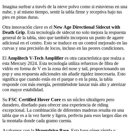
Imagina surfear a través de la nieve polvo como si estuvieras en una
nube, y al mismo tiempo, sentir la tabla firme y receptiva bajo tus
pies en pistas duras.
Otra innovación clave es el
New Age Directional Sidecut with
Death Grip
. Esta tecnología de sidecut no solo mejora la respuesta
general de la tabla, sino que también incorpora un punto de agarre
adicional en el centro. Esto se traduce en un control mejorado en las
curvas y una precisión de locos, incluso en las peores condiciones.
El
Amplitech V-Tech Amplifier
es otra característica que realza a
esta Mercury 2024. Esta tecnología utiliza refuerzos de fibra de
vidrio en forma de V en la zona del nose y tail, proporcionando un
pop y una respuesta adicionales sin añadir rigidez innecesaria. Esto
significa que cuando estás en el parque o en la pista, la tabla
responde con más energía, permitiéndote lanzar más alto y aterrizar
con mayor estabilidad.
Su
FSC Certified Hover Core
es un núcleo ultraligero pero
duradero, diseñado para ofrecer una experiencia de riding
excepcional. La combinación de diferentes maderas resulta en una
tabla que es a la vez fuerte y ligera, perfecta para esos largos días en
la montaña donde cada gramo cuenta.
Acabamos con la
Hyperdrive Base
. Esta base súper rápida y