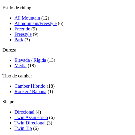
Estilo de riding
All Mountain
(12)
Allmountain/Freestyle
(6)
Freeride
(9)
Freestyle
(9)
Park
(3)
Dureza
Elevada / Rígida
(13)
Média
(18)
Tipo de camber
Camber Híbrido
(18)
Rocker / Banana
(1)
Shape
Direcional
(4)
Twin Assimétrico
(6)
Twin Direcional
(3)
Twin Tip
(6)