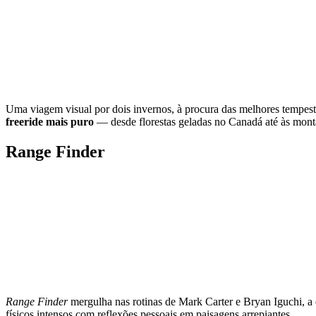
Uma viagem visual por dois invernos, à procura das melhores tempes
freeride mais puro
— desde florestas geladas no Canadá até às mont
Range Finder
Range Finder
mergulha nas rotinas de Mark Carter e Bryan Iguchi, a
físicos intensos com reflexões pessoais em paisagens arrepiantes.