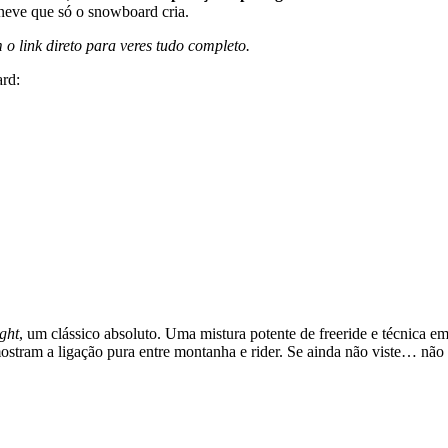
à neve que só o snowboard cria.
m o link direto para veres tudo completo.
ard:
ight
, um clássico absoluto. Uma mistura potente de freeride e técnica 
stram a ligação pura entre montanha e rider. Se ainda não viste… não s