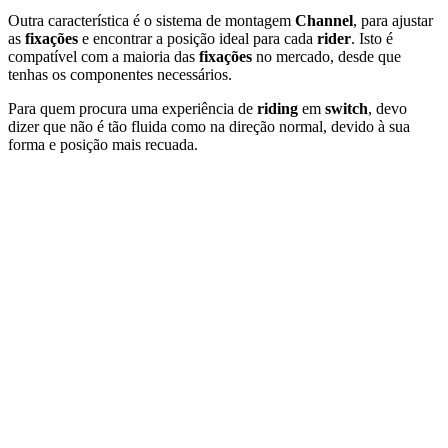
Outra
característica
é
o
sistema
de
montagem
Channel
,
para
ajustar
as
fixações
e
encontrar
a
posição
ideal
para
cada
rider
.
Isto
é
compatível
com
a
maioria
das
fixações
no
mercado,
desde
que
tenhas
os
componentes
necessários.
Para
quem
procura
uma
experiência
de
riding
em
switch
,
devo
dizer
que
não
é
tão
fluida
como
na
direção
normal,
devido
à
sua
forma
e
posição
mais
recuada.