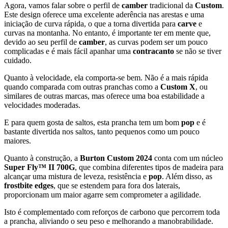
Agora,
vamos
falar
sobre
o
perfil
de
camber
tradicional
da
Custom
.
Este
design
oferece
uma
excelente
aderência
nas
arestas
e
uma
iniciação
de
curva
rápida,
o
que
a
torna
divertida
para
carve
e
curvas
na
montanha.
No
entanto,
é
importante
ter
em
mente
que,
devido
ao
seu
perfil
de
camber
,
as
curvas
podem
ser
um
pouco
complicadas
e
é
mais
fácil
apanhar
uma
contracanto
se
não
se
tiver
cuidado.
Quanto
à
velocidade,
ela
comporta-
se
bem.
Não
é
a
mais
rápida
quando
comparada
com
outras
pranchas
como
a
Custom
X
,
ou
similares
de
outras
marcas,
mas
oferece
uma
boa
estabilidade
a
velocidades
moderadas.
E
para
quem
gosta
de
saltos,
esta
prancha
tem
um
bom
pop
e
é
bastante
divertida
nos
saltos,
tanto
pequenos
como
um
pouco
maiores.
Quanto
à
construção,
a
Burton
Custom
2024
conta
com
um
núcleo
Super
Fly™
II
700G
,
que
combina
diferentes
tipos
de
madeira
para
alcançar
uma
mistura
de
leveza,
resistência
e
pop
.
Além
disso,
as
frostbite
edges
,
que
se
estendem
para
fora
dos
laterais,
proporcionam
um
maior
agarre
sem
comprometer
a
agilidade.
Isto
é
complementado
com
reforços
de
carbono
que
percorrem
toda
a
prancha,
aliviando
o
seu
peso
e
melhorando
a
manobrabilidade.