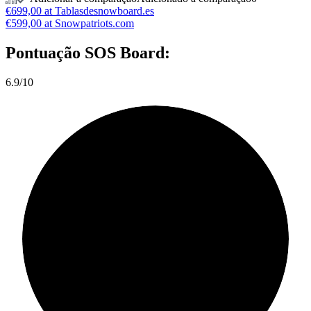
€699,00 at Tablasdesnowboard.es
€599,00 at Snowpatriots.com
Pontuação
SOS Board:
6.9/10