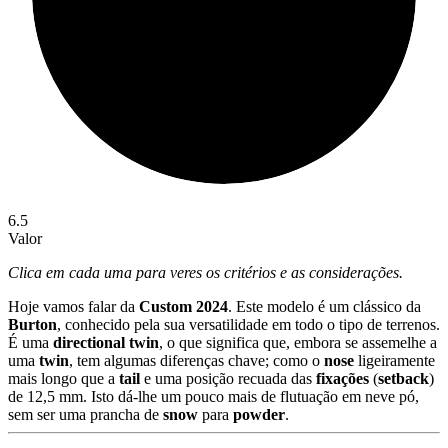
6.5
Valor
Clica em cada uma para veres os critérios e as considerações.
Hoje
vamos
falar
da
Custom
2024
.
Este
modelo
é
um
clássico
da
Burton
,
conhecido
pela
sua
versatilidade
em
todo
o
tipo
de
terrenos.
É
uma
directional
twin
,
o
que
significa
que,
embora
se
assemelhe
a
uma
twin
,
tem
algumas
diferenças
chave;
como
o
nose
ligeiramente
mais
longo
que
a
tail
e
uma
posição
recuada
das
fixações
(
setback
)
de
12,5
mm.
Isto
dá-
lhe
um
pouco
mais
de
flutuação
em
neve
pó,
sem
ser
uma
prancha
de
snow
para
powder
.