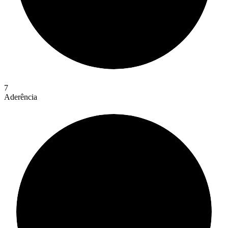
7
Aderência