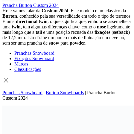
Prancha Burton Custom 2024
Hoje
vamos
falar
da
Custom
2024
.
Este
modelo
é
um
clássico
da
Burton
,
conhecido
pela
sua
versatilidade
em
todo
o
tipo
de
terrenos.
É
uma
directional
twin
,
o
que
significa
que,
embora
se
assemelhe
a
uma
twin
,
tem
algumas
diferenças
chave;
como
o
nose
ligeiramente
mais
longo
que
a
tail
e
uma
posição
recuada
das
fixações
(
setback
)
de
12,5
mm.
Isto
dá-
lhe
um
pouco
mais
de
flutuação
em
neve
pó,
sem
ser
uma
prancha
de
snow
para
powder
.
Pranchas Snowboard
Fixações Snowboard
Marcas
Classificações
Pranchas Snowboard
|
Burton Snowboards
|
Prancha Burton
Custom 2024