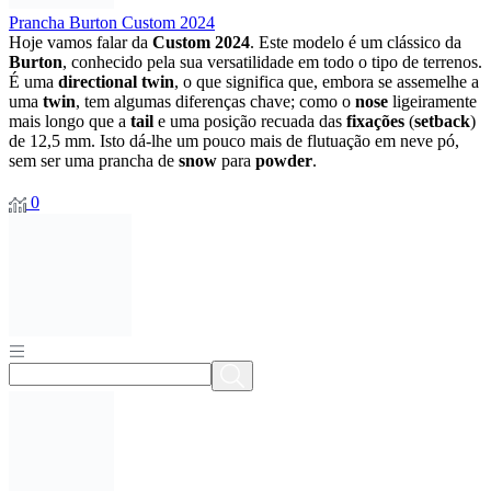
Prancha Burton Custom 2024
Hoje
vamos
falar
da
Custom
2024
.
Este
modelo
é
um
clássico
da
Burton
,
conhecido
pela
sua
versatilidade
em
todo
o
tipo
de
terrenos.
É
uma
directional
twin
,
o
que
significa
que,
embora
se
assemelhe
a
uma
twin
,
tem
algumas
diferenças
chave;
como
o
nose
ligeiramente
mais
longo
que
a
tail
e
uma
posição
recuada
das
fixações
(
setback
)
de
12,5
mm.
Isto
dá-
lhe
um
pouco
mais
de
flutuação
em
neve
pó,
sem
ser
uma
prancha
de
snow
para
powder
.
0