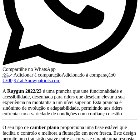
Compartilhe no WhatsApp
Adicionar à comparação
Adicionado à comparação
0
€300,97 at Snowpatriots.com
A
Raygun 2022/23
é uma prancha que une funcionalidade e
acessibilidade, desenhada para riders que desejam elevar a sua
experiência na montanha a um nível superior. Esta prancha é
sinónimo de evolução e adaptabilidade, permitindo aos riders
enfrentar uma variedade de condições com confiança e estilo.
O
seu
tipo
de
camber
plano
proporciona
uma
base
estável
que
facilita
o
controlo
e
melhora
a
flutuação
em
neve
fresca.
Este
design
permite
uma
transição
suave
entre
as
curvas
e
garante
uma
resposta