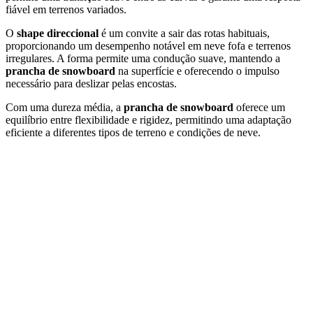
fiável
em
terrenos
variados.
O
shape
direccional
é
um
convite
a
sair
das
rotas
habituais,
proporcionando
um
desempenho
notável
em
neve
fofa
e
terrenos
irregulares.
A
forma
permite
uma
condução
suave,
mantendo
a
prancha
de
snowboard
na
superfície
e
oferecendo
o
impulso
necessário
para
deslizar
pelas
encostas.
Com
uma
dureza
média,
a
prancha
de
snowboard
oferece
um
equilíbrio
entre
flexibilidade
e
rigidez,
permitindo
uma
adaptação
eficiente
a
diferentes
tipos
de
terreno
e
condições
de
neve.