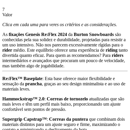
7
Valor
Clica em cada uma para veres os critérios e as considerações.
As
fixações Genesis Re:Flex 2024
da
Burton Snowboards
são
conhecidas pela sua solidez e durabilidade, projetadas para resistir a
um uso intensivo. Não nos parecem excessivamente rígidas para o
rider
médio. Este equilíbrio oferece uma experiência de
riding
tanto
divertida quanto eficaz. Para quem as recomendamos? Para
riders
intermediários e avançados que procuram um pouco de velocidade,
mas também algo de jogabilidade.
Re:Flex™ Baseplate
: Esta base oferece maior flexibilidade e
sensação da
prancha
, graças ao seu design minimalista e ao uso de
materiais leves.
Hammockstrap™ 2.0
:
Correas de tornozelo
atualizadas que são
mais leves e têm um perfil mais baixo, proporcionando um ajuste
confortável sem pontos de pressão.
Supergrip Capstrap™
:
Correas da puntera
que combinam dois
materiais distintos para um ajuste seguro e firme, maximizando o
contato e minimizando o deslizamento da bota.