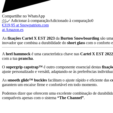
Compartilhe no WhatsApp
Adicionar à comparação
Adicionado à comparação
0
€319,95 at Snowpatriots.com
at Amazon.es
As
fixações Cartel X EST 2023
da
Burton Snowboarding
são uma 
inovador que combina a durabilidade do
short glass
com o conforto e
A
heel hammock
é uma característica chave nas
Cartel X EST 2022
com a tua
prancha
.
O
supergrip capstrap™
é outro componente essencial destas
fixaçõ
ajuste personalizado e versátil, adaptando-se às preferências individu
As
smooth glide™ buckles
facilitam o ajuste rápido e eficiente das
c
garantem um encaixe firme e confortável em todo momento.
Podemos dizer que oferecem uma excelente combinação de durabilida
compatíveis apenas com o sistema
“The Channel”
.