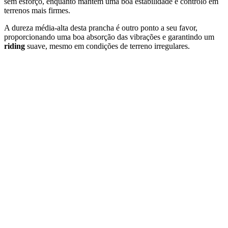
sem
esforço,
enquanto
mantém
uma
boa
estabilidade
e
controlo
em
terrenos
mais
firmes.
A
dureza
média-
alta
desta
prancha
é
outro
ponto
a
seu
favor,
proporcionando
uma
boa
absorção
das
vibrações
e
garantindo
um
riding
suave,
mesmo
em
condições
de
terreno
irregulares.