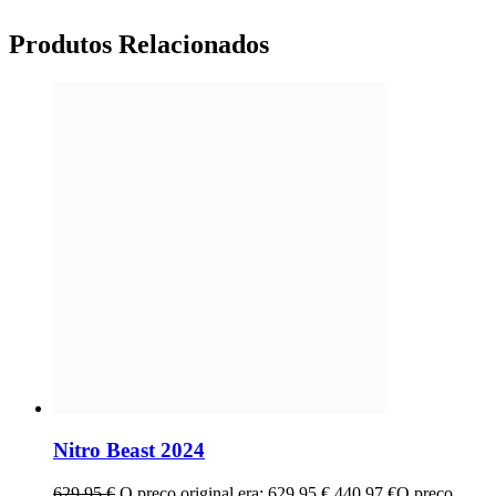
Produtos
Relacionados
Nitro Beast 2024
629,95
€
O preço original era: 629,95 €.
440,97
€
O preço