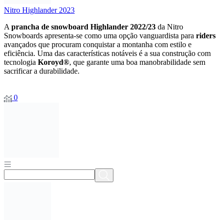
Nitro Highlander 2023
A
prancha
de
snowboard
Highlander
2022/
23
da
Nitro
Snowboards
apresenta-
se
como
uma
opção
vanguardista
para
riders
avançados
que
procuram
conquistar
a
montanha
com
estilo
e
eficiência.
Uma
das
características
notáveis
é
a
sua
construção
com
tecnologia
Koroyd®
,
que
garante
uma
boa
manobrabilidade
sem
sacrificar
a
durabilidade.
0