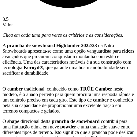
8.5
Valor
Clica em cada uma para veres os critérios e as considerações.
A
prancha
de
snowboard
Highlander
2022/
23
da
Nitro
Snowboards
apresenta-
se
como
uma
opção
vanguardista
para
riders
avançados
que
procuram
conquistar
a
montanha
com
estilo
e
eficiência.
Uma
das
características
notáveis
é
a
sua
construção
com
tecnologia
Koroyd®
,
que
garante
uma
boa
manobrabilidade
sem
sacrificar
a
durabilidade.
O
camber
tradicional,
conhecido
como
TRÜE
Camber
neste
modelo,
é
o
aliado
perfeito
para
quem
procura
uma
resposta
rápida
e
um
controlo
preciso
em
cada
giro.
Este
tipo
de
camber
é
conhecido
pela
sua
capacidade
de
proporcionar
uma
excelente
tração
em
terrenos
compactos
e
gelados.
O
shape
direcional
desta
prancha
de
snowboard
contribui
para
uma
flutuação
ótima
em
neve
powder
e
uma
transição
suave
entre
diferentes
tipos
de
terreno.
Isto
significa
que
a
prancha
pode
deslizar