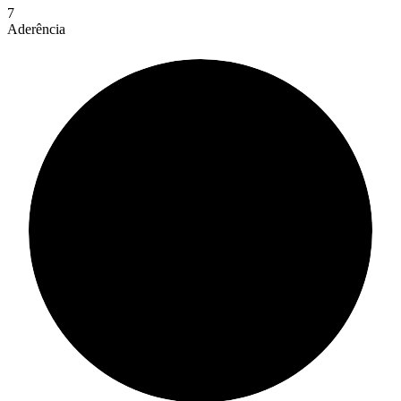
7
Aderência