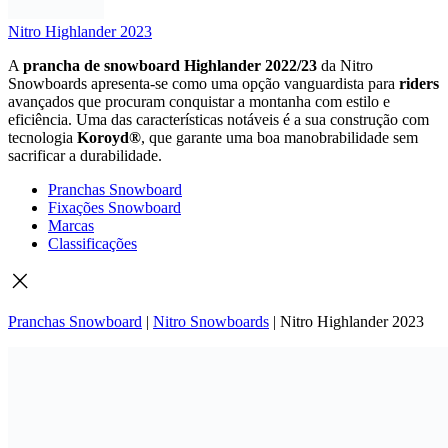
Nitro Highlander 2023
A
prancha
de
snowboard
Highlander
2022/
23
da
Nitro
Snowboards
apresenta-
se
como
uma
opção
vanguardista
para
riders
avançados
que
procuram
conquistar
a
montanha
com
estilo
e
eficiência.
Uma
das
características
notáveis
é
a
sua
construção
com
tecnologia
Koroyd®
,
que
garante
uma
boa
manobrabilidade
sem
sacrificar
a
durabilidade.
Pranchas Snowboard
Fixações Snowboard
Marcas
Classificações
Pranchas Snowboard
|
Nitro Snowboards
|
Nitro Highlander 2023