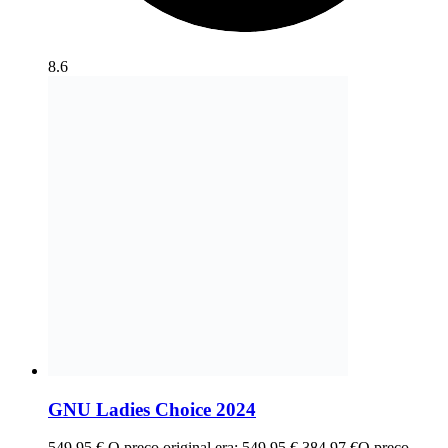
8.6
GNU Ladies Choice 2024
549,95
€
O preço original era: 549,95 €.
384,97
€
O preço