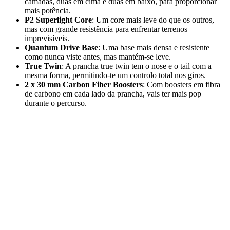
camadas, duas em cima e duas em baixo, para proporcionar
mais potência.
P2 Superlight Core
: Um core mais leve do que os outros,
mas com grande resistência para enfrentar terrenos
imprevisíveis.
Quantum Drive Base
: Uma base mais densa e resistente
como nunca viste antes, mas mantém-se leve.
True Twin
: A prancha true twin tem o nose e o tail com a
mesma forma, permitindo-te um controlo total nos giros.
2 x 30 mm Carbon Fiber Boosters
: Com boosters em fibra
de carbono em cada lado da prancha, vais ter mais pop
durante o percurso.