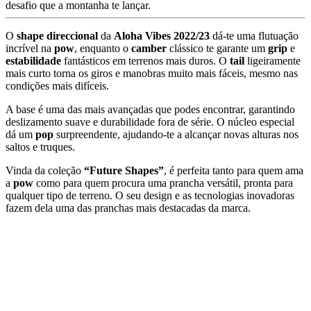
desafio
que
a
montanha
te
lançar.
O
shape
direccional
da
Aloha
Vibes
2022/
23
dá-
te
uma
flutuação
incrível
na
pow
,
enquanto
o
camber
clássico
te
garante
um
grip
e
estabilidade
fantásticos
em
terrenos
mais
duros.
O
tail
ligeiramente
mais
curto
torna
os
giros
e
manobras
muito
mais
fáceis,
mesmo
nas
condições
mais
difíceis.
A
base
é
uma
das
mais
avançadas
que
podes
encontrar,
garantindo
deslizamento
suave
e
durabilidade
fora
de
série.
O
núcleo
especial
dá
um
pop
surpreendente,
ajudando-
te
a
alcançar
novas
alturas
nos
saltos
e
truques.
Vinda
da
coleção
“
Future
Shapes”
,
é
perfeita
tanto
para
quem
ama
a
pow
como
para
quem
procura
uma
prancha
versátil,
pronta
para
qualquer
tipo
de
terreno.
O
seu
design
e
as
tecnologias
inovadoras
fazem
dela
uma
das
pranchas
mais
destacadas
da
marca.