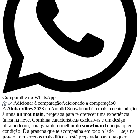
Compartilhe no WhatsApp
Adicionar à comparação
Adicionado à comparação
0
A
Aloha
Vibes
2023
da
Amplid
Snowboard
é
a
mais
recente
adição
à
linha
all-
mountain
,
projetada
para
te
oferecer
uma
experiência
única
na
neve.
Combina
características
exclusivas
e
um
design
ultramoderno,
para
garantir
o
melhor
do
snowboard
em
qualquer
condição.
É
a
prancha
que
te
acompanha
em
todo
o
lado —
seja
na
pow
ou
em
terrenos
mais
difíceis,
está
preparada
para
qualquer