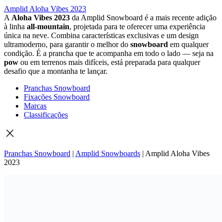
Amplid Aloha Vibes 2023
A
Aloha
Vibes
2023
da
Amplid
Snowboard
é
a
mais
recente
adição
à
linha
all-
mountain
,
projetada
para
te
oferecer
uma
experiência
única
na
neve.
Combina
características
exclusivas
e
um
design
ultramoderno,
para
garantir
o
melhor
do
snowboard
em
qualquer
condição.
É
a
prancha
que
te
acompanha
em
todo
o
lado —
seja
na
pow
ou
em
terrenos
mais
difíceis,
está
preparada
para
qualquer
desafio
que
a
montanha
te
lançar.
Pranchas Snowboard
Fixações Snowboard
Marcas
Classificações
Pranchas Snowboard
|
Amplid Snowboards
|
Amplid Aloha Vibes
2023