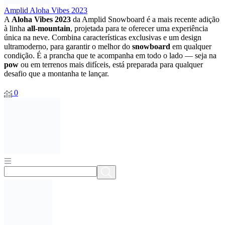
Amplid Aloha Vibes 2023
A
Aloha
Vibes
2023
da
Amplid
Snowboard
é
a
mais
recente
adição
à
linha
all-
mountain
,
projetada
para
te
oferecer
uma
experiência
única
na
neve.
Combina
características
exclusivas
e
um
design
ultramoderno,
para
garantir
o
melhor
do
snowboard
em
qualquer
condição.
É
a
prancha
que
te
acompanha
em
todo
o
lado —
seja
na
pow
ou
em
terrenos
mais
difíceis,
está
preparada
para
qualquer
desafio
que
a
montanha
te
lançar.
0