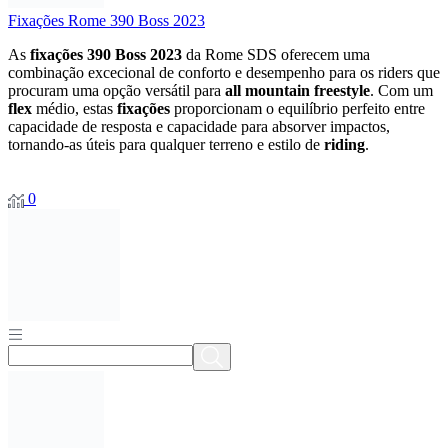
Fixações Rome 390 Boss 2023
As
fixações
390
Boss
2023
da
Rome
SDS
oferecem
uma
combinação
excecional
de
conforto
e
desempenho
para
os
riders
que
procuram
uma
opção
versátil
para
all
mountain
freestyle
.
Com
um
flex
médio,
estas
fixações
proporcionam
o
equilíbrio
perfeito
entre
capacidade
de
resposta
e
capacidade
para
absorver
impactos,
tornando-
as
úteis
para
qualquer
terreno
e
estilo
de
riding
.
0