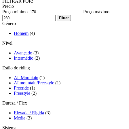
FILTRAR POR:
Precio
Preço mínimo
Preço máximo
Filtrar
Género
Homem
(4)
Nivel
Avançado
(3)
Intermédio
(2)
Estilo de riding
All Mountain
(1)
Allmountain/Freestyle
(1)
Freeride
(1)
Freestyle
(2)
Dureza / Flex
Elevada / Rígida
(3)
Média
(3)
Sistema