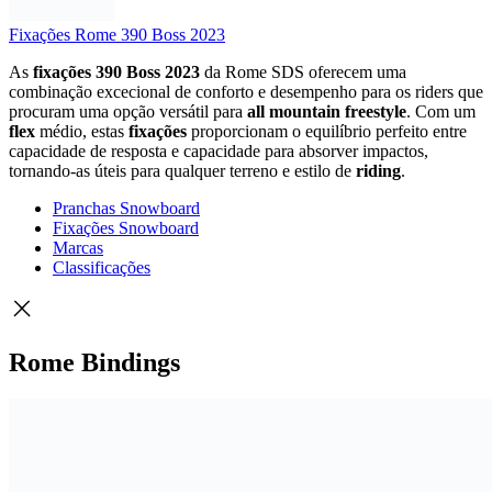
Fixações Rome 390 Boss 2023
As
fixações
390
Boss
2023
da
Rome
SDS
oferecem
uma
combinação
excecional
de
conforto
e
desempenho
para
os
riders
que
procuram
uma
opção
versátil
para
all
mountain
freestyle
.
Com
um
flex
médio,
estas
fixações
proporcionam
o
equilíbrio
perfeito
entre
capacidade
de
resposta
e
capacidade
para
absorver
impactos,
tornando-
as
úteis
para
qualquer
terreno
e
estilo
de
riding
.
Pranchas Snowboard
Fixações Snowboard
Marcas
Classificações
Rome Bindings