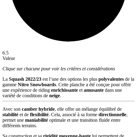
6.5
Valeur
Clique sur chacune pour voir les critères et considérations
La
Squash 2022/23
est l’une des options les plus
polyvalentes
de la
gamme
Nitro Snowboards
. Cette planche a été conçue pour offrir
une expérience de riding
enrichissante
et
amusante
dans une
variété de conditions de
neige
.
Avec son
camber hybride
, elle offre un mélange équilibré de
stabilité
et de
flexibilité
. Cela, associé à sa forme
directionnelle
,
permet une
maniabilité
optimale et une transition fluide entre
différents terrains.
Sa construction et sa
rigidité moyenne-haute
lui permettent de