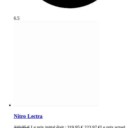
6.5
Nitro Lectra
319,95
€
Le prix initial était : 319,95 €.
223,97
€
Le prix actuel