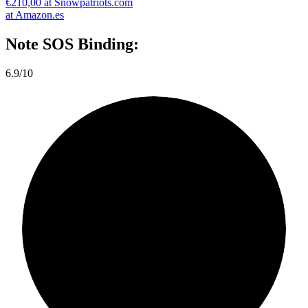
€210,00 at Snowpatriots.com
at Amazon.es
Note
SOS Binding:
6.9/10