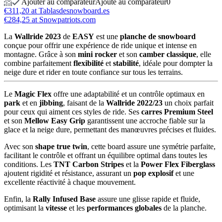
Ajouter au comparateur
Ajouté au comparateur
0
€311,20 at Tablasdesnowboard.es
€284,25 at Snowpatriots.com
La
Wallride 2023
de
EASY
est une
planche de snowboard
conçue pour offrir une expérience de ride unique et intense en
montagne. Grâce à son
mini rocker
et son
camber classique
, elle
combine parfaitement
flexibilité
et
stabilité
, idéale pour dompter la
neige dure et rider en toute confiance sur tous les terrains.
Le
Magic Flex
offre une adaptabilité et un contrôle optimaux en
park
et en
jibbing
, faisant de la
Wallride 2022/23
un choix parfait
pour ceux qui aiment ces styles de ride. Ses
carres Premium Steel
et son
Mellow Easy Grip
garantissent une accroche fiable sur la
glace et la neige dure, permettant des manœuvres précises et fluides.
Avec son
shape true twin
, cette board assure une symétrie parfaite,
facilitant le contrôle et offrant un équilibre optimal dans toutes les
conditions. Les
TNT Carbon Stripes
et la
Power Flex Fiberglass
ajoutent rigidité et résistance, assurant un
pop explosif
et une
excellente réactivité à chaque mouvement.
Enfin, la
Rally Infused Base
assure une glisse rapide et fluide,
optimisant la
vitesse
et les
performances globales
de la planche.