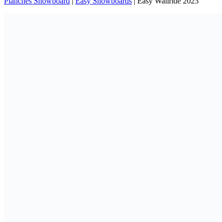
Planches Snowboard
|
Easy Snowboards
|
Easy Wallride 2023