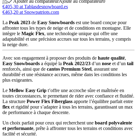
Ajouter au comparateur
Ajouté au comparateur
0
€405,30 at Tablasdesnowboard.es
€463,20 at Snowpatriots.com
La
Peak 2023
de
Easy Snowboards
est une board conçue pour
affronter tous les types de neige et de conditions en montagne. Elle
intègre le
Magic Flex
, une technologie unique qui offre une
adaptabilité et une précision accrues sur tous les terrains, y compris
la neige dure.
Avec son engagement à proposer des produits de
haute qualité
,
Easy Snowboards
a équipé la
Peak 2022/23
d’un
nose
et d’un
tail
renforcés, ainsi que de
cantos Premium Steel
, assurant une
durabilité et une résistance accrues, même dans les conditions les
plus exigeantes.
Le
Mellow Easy Grip
t’offre une accroche sûre et maîtrisée en
toutes circonstances, te permettant de rider avec confiance et fluidité.
La structure
Power Flex Fiberglass
apporte l’équilibre parfait entre
flex
et rigidité pour s’adapter à tous les terrains, garantissant un max
de performance à chaque descente.
Un choix parfait pour ceux qui recherchent une
board polyvalente
et performante
, prête à affronter tous les terrains et conditions avec
facilité et sécurité.