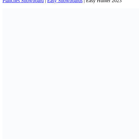
Planches Snowboard
|
Easy Snowboards
|
Easy Hunter 2023