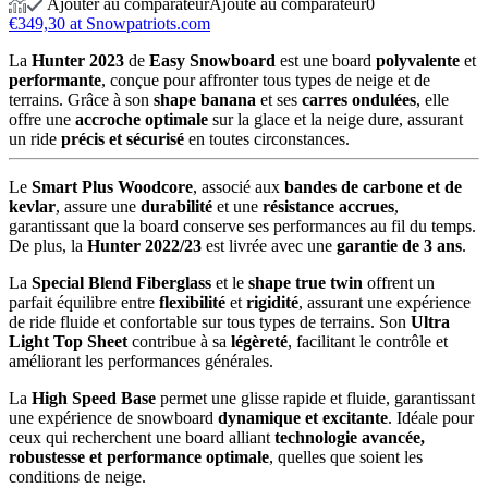
Ajouter au comparateur
Ajouté au comparateur
0
€349,30 at Snowpatriots.com
La
Hunter 2023
de
Easy Snowboard
est une board
polyvalente
et
performante
, conçue pour affronter tous types de neige et de
terrains. Grâce à son
shape banana
et ses
carres ondulées
, elle
offre une
accroche optimale
sur la glace et la neige dure, assurant
un ride
précis et sécurisé
en toutes circonstances.
Le
Smart Plus Woodcore
, associé aux
bandes de carbone et de
kevlar
, assure une
durabilité
et une
résistance accrues
,
garantissant que la board conserve ses performances au fil du temps.
De plus, la
Hunter 2022/23
est livrée avec une
garantie de 3 ans
.
La
Special Blend Fiberglass
et le
shape true twin
offrent un
parfait équilibre entre
flexibilité
et
rigidité
, assurant une expérience
de ride fluide et confortable sur tous types de terrains. Son
Ultra
Light Top Sheet
contribue à sa
légèreté
, facilitant le contrôle et
améliorant les performances générales.
La
High Speed Base
permet une glisse rapide et fluide, garantissant
une expérience de snowboard
dynamique et excitante
. Idéale pour
ceux qui recherchent une board alliant
technologie avancée,
robustesse et performance optimale
, quelles que soient les
conditions de neige.