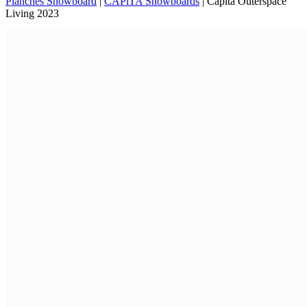
Planches Snowboard
|
CAPiTA Snowboards
|
Capita Outerspace
Living 2023